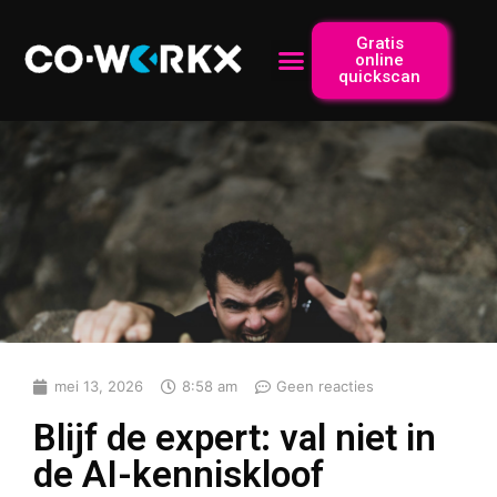
Gratis
online
quickscan
mei 13, 2026
8:58 am
Geen reacties
Blijf de expert: val niet in
de AI-kenniskloof